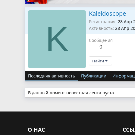
Kaleidoscope
Регистрация
28 Апр 
K
Активность
28 Апр 2
Сообщения
0
Найти
Последняя активность
Публикации
Информац
В данный момент новостная лента пуста.
О НАС
ССЫ