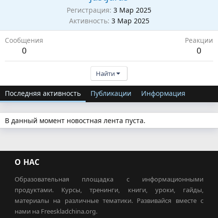
Регистрация
3 Мар 2025
Активность
3 Мар 2025
Сообщения
Реакции
0
0
Найти
Последняя активность
Публикации
Информация
В данный момент новостная лента пуста.
О НАС
Образовательная площадка с информационными
продуктами. Курсы, тренинги, книги, уроки, гайды,
материалы на различные тематики. Развивайся вместе с
нами на Freeskladchina.org.