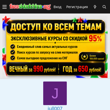
Вход
Регистрация
J
jull007