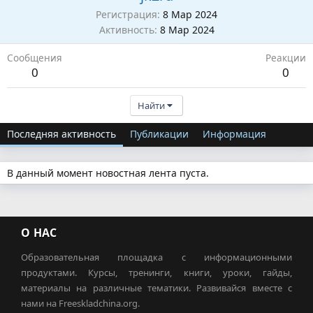
Регистрация
8 Мар 2024
Активность
8 Мар 2024
Сообщения
Реакции
0
0
Найти
Последняя активность
Публикации
Информация
В данный момент новостная лента пуста.
О НАС
Образовательная площадка с информационными
продуктами. Курсы, тренинги, книги, уроки, гайды,
материалы на различные тематики. Развивайся вместе с
нами на Freeskladchina.org.