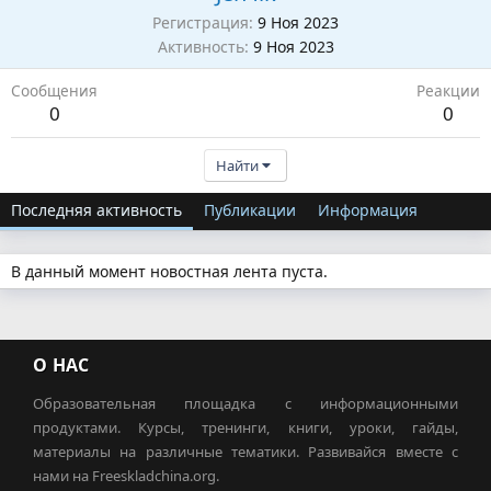
Регистрация
9 Ноя 2023
Активность
9 Ноя 2023
Сообщения
Реакции
0
0
Найти
Последняя активность
Публикации
Информация
В данный момент новостная лента пуста.
О НАС
Образовательная площадка с информационными
продуктами. Курсы, тренинги, книги, уроки, гайды,
материалы на различные тематики. Развивайся вместе с
нами на Freeskladchina.org.