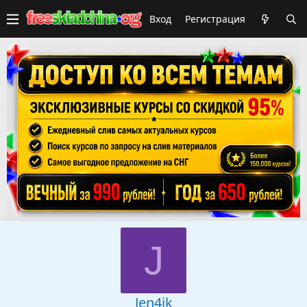
Вход
Регистрация
J
Jen4ik