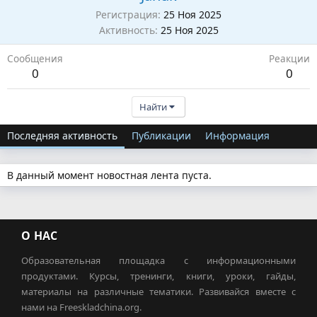
Регистрация
25 Ноя 2025
Активность
25 Ноя 2025
Сообщения
Реакции
0
0
Найти
Последняя активность
Публикации
Информация
В данный момент новостная лента пуста.
О НАС
Образовательная площадка с информационными
продуктами. Курсы, тренинги, книги, уроки, гайды,
материалы на различные тематики. Развивайся вместе с
нами на Freeskladchina.org.