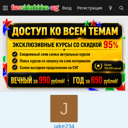
Вход
Регистрация
J
jake234