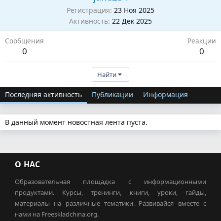
Регистрация
23 Ноя 2025
Активность
22 Дек 2025
Сообщения
Реакции
0
0
Найти
Последняя активность
Публикации
Информация
В данный момент новостная лента пуста.
О НАС
Образовательная площадка с информационными
продуктами. Курсы, тренинги, книги, уроки, гайды,
материалы на различные тематики. Развивайся вместе с
нами на Freeskladchina.org.