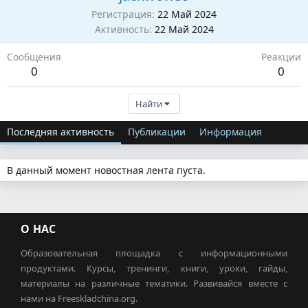
Регистрация
22 Май 2024
Активность
22 Май 2024
Сообщения
Реакции
0
0
Найти
Последняя активность
Публикации
Информация
В данный момент новостная лента пуста.
О НАС
Образовательная площадка с информационными
продуктами. Курсы, тренинги, книги, уроки, гайды,
материалы на различные тематики. Развивайся вместе с
нами на Freeskladchina.org.