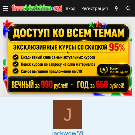
Вход
Регистрация
J
jackwow59