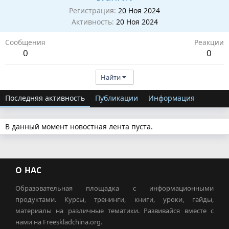
Регистрация
20 Ноя 2024
Активность
20 Ноя 2024
Сообщения
Реакции
0
0
Найти
Последняя активность
Публикации
Информация
В данный момент новостная лента пуста.
О НАС
Образовательная площадка с информационными
продуктами. Курсы, тренинги, книги, уроки, гайды,
материалы на различные тематики. Развивайся вместе с
нами на Freeskladchina.org.