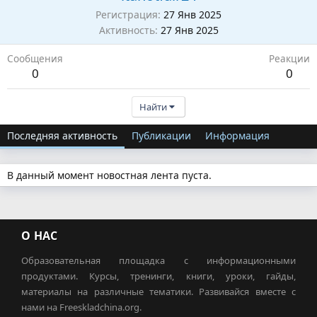
Регистрация
27 Янв 2025
Активность
27 Янв 2025
Сообщения
Реакции
0
0
Найти
Последняя активность
Публикации
Информация
В данный момент новостная лента пуста.
О НАС
Образовательная площадка с информационными
продуктами. Курсы, тренинги, книги, уроки, гайды,
материалы на различные тематики. Развивайся вместе с
нами на Freeskladchina.org.