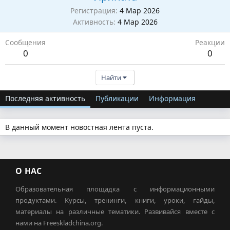
Регистрация
4 Мар 2026
Активность
4 Мар 2026
Сообщения
Реакции
0
0
Найти
Последняя активность
Публикации
Информация
В данный момент новостная лента пуста.
О НАС
Образовательная площадка с информационными
продуктами. Курсы, тренинги, книги, уроки, гайды,
материалы на различные тематики. Развивайся вместе с
нами на Freeskladchina.org.