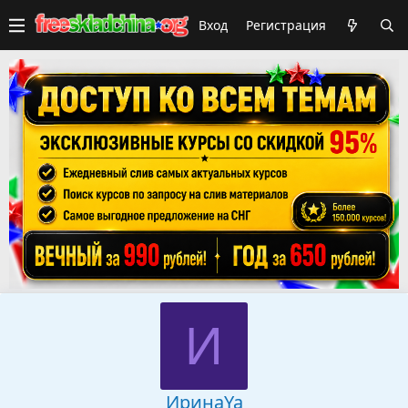
Вход
Регистрация
И
ИринаYa