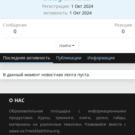
Регистрация
1 Окт 2024
Активность
1 Окт 2024
Сообщения
Реакции
0
0
Найти
Последняя активность
Публикации
Информация
В данный момент новостная лента пуста.
О НАС
Образовательная площадка с информационными
продуктами. Курсы, тренинги, книги, уроки, гайды,
материалы на различные тематики. Развивайся вместе с
нами на Freeskladchina.org.