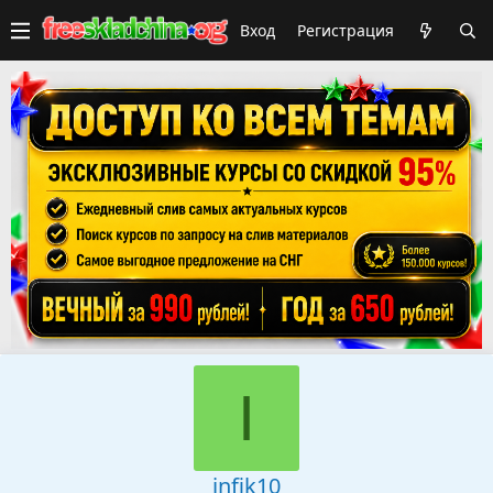
Вход
Регистрация
I
infik10