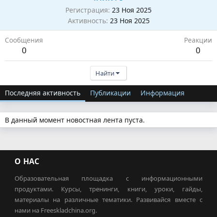
Регистрация
23 Ноя 2025
Активность
23 Ноя 2025
Сообщения
Реакции
0
0
Найти
Последняя активность
Публикации
Информация
В данный момент новостная лента пуста.
О НАС
Образовательная площадка с информационными
продуктами. Курсы, тренинги, книги, уроки, гайды,
материалы на различные тематики. Развивайся вместе с
нами на Freeskladchina.org.