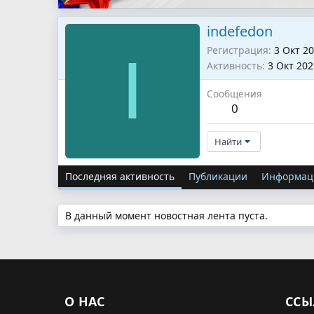
indefedon
Регистрация
3 Окт 2
I
Активность
3 Окт 202
Сообщения
0
Найти
Последняя активность
Публикации
Информац
В данный момент новостная лента пуста.
О НАС
ССЫ