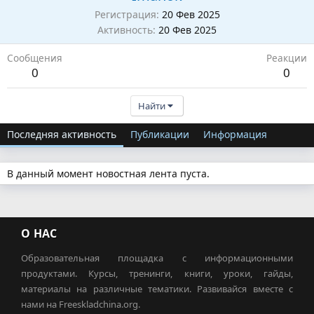
Регистрация
20 Фев 2025
Активность
20 Фев 2025
Сообщения
Реакции
0
0
Найти
Последняя активность
Публикации
Информация
В данный момент новостная лента пуста.
О НАС
Образовательная площадка с информационными
продуктами. Курсы, тренинги, книги, уроки, гайды,
материалы на различные тематики. Развивайся вместе с
нами на Freeskladchina.org.