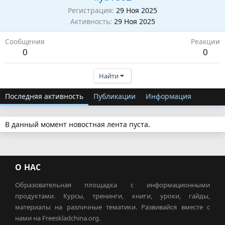
Регистрация
29 Ноя 2025
Активность
29 Ноя 2025
Сообщения
Реакции
0
0
Найти
Последняя активность
Публикации
Информация
В данный момент новостная лента пуста.
О НАС
Образовательная площадка с информационными
продуктами. Курсы, тренинги, книги, уроки, гайды,
материалы на различные тематики. Развивайся вместе с
нами на Freeskladchina.org.