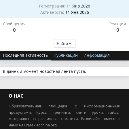
Регистрация
11 Янв 2026
Активность
11 Янв 2026
Сообщения
Реакции
0
0
Найти
Последняя активность
Публикации
Информация
В данный момент новостная лента пуста.
О НАС
Образовательная площадка с информационными
продуктами. Курсы, тренинги, книги, уроки, гайды,
материалы на различные тематики. Развивайся вместе с
нами на Freeskladchina.org.