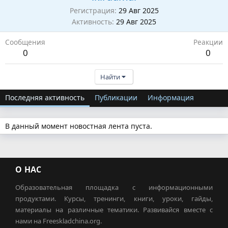
Регистрация
29 Авг 2025
Активность
29 Авг 2025
Сообщения
Реакции
0
0
Найти
Последняя активность
Публикации
Информация
В данный момент новостная лента пуста.
О НАС
Образовательная площадка с информационными
продуктами. Курсы, тренинги, книги, уроки, гайды,
материалы на различные тематики. Развивайся вместе с
нами на Freeskladchina.org.