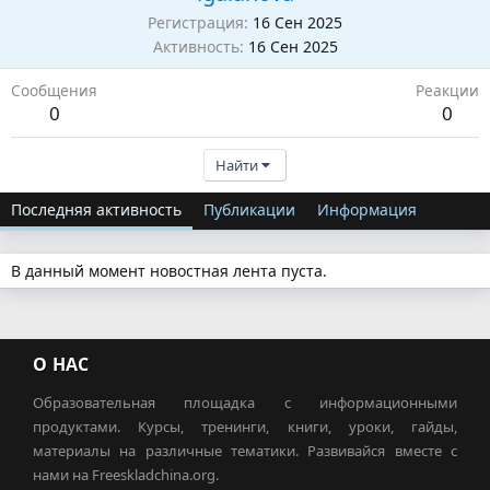
Регистрация
16 Сен 2025
Активность
16 Сен 2025
Сообщения
Реакции
0
0
Найти
Последняя активность
Публикации
Информация
В данный момент новостная лента пуста.
О НАС
Образовательная площадка с информационными
продуктами. Курсы, тренинги, книги, уроки, гайды,
материалы на различные тематики. Развивайся вместе с
нами на Freeskladchina.org.