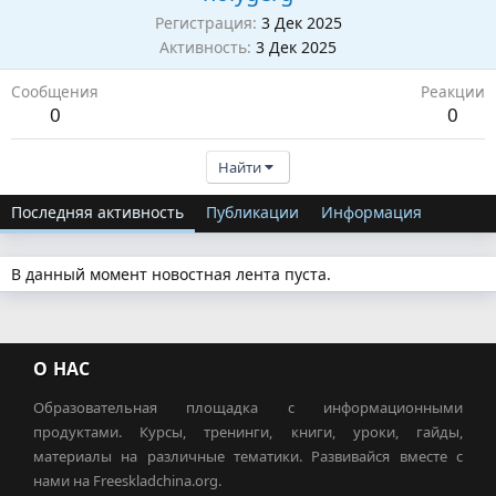
Регистрация
3 Дек 2025
Активность
3 Дек 2025
Сообщения
Реакции
0
0
Найти
Последняя активность
Публикации
Информация
В данный момент новостная лента пуста.
О НАС
Образовательная площадка с информационными
продуктами. Курсы, тренинги, книги, уроки, гайды,
материалы на различные тематики. Развивайся вместе с
нами на Freeskladchina.org.