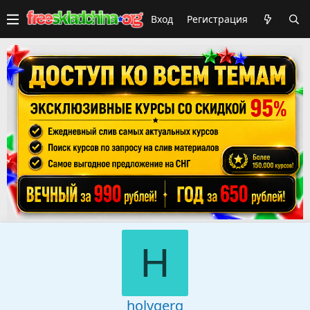
Вход
Регистрация
H
holygerg