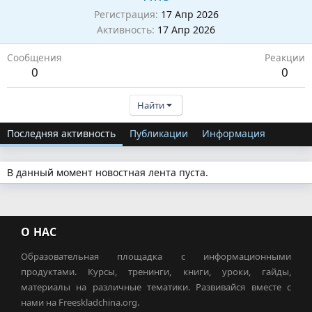
Регистрация
17 Апр 2026
Активность
17 Апр 2026
Сообщения
Реакции
0
0
Найти
Последняя активность
Публикации
Информация
В данный момент новостная лента пуста.
О НАС
Образовательная площадка с информационными
продуктами. Курсы, тренинги, книги, уроки, гайды,
материалы на различные тематики. Развивайся вместе с
нами на Freeskladchina.org.