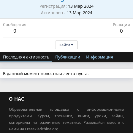
Регистрация
13 Мар 2024
Активность
13 Мар 2024
Сообщения
Реакции
0
0
Найти
Последняя активность
Публикации
Информация
В данный момент новостная лента пуста.
О НАС
Образовательная площадка с информационными
продуктами. Курсы, тренинги, книги, уроки, гайды,
материалы на различные тематики. Развивайся вместе с
нами на Freeskladchina.org.