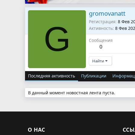
gromovanatt
Регистрация
8 Фев 2
G
Активность
8 Фев 20
Сообщения
0
Найти
Последняя активность
Публикации
Информац
В данный момент новостная лента пуста.
О НАС
ССЫ