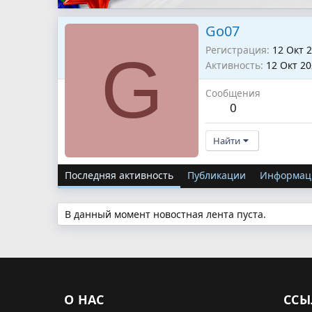
Go07
Регистрация
12 Окт 
G
Активность
12 Окт 2
Сообщения
0
Найти
Последняя активность
Публикации
Информац
В данный момент новостная лента пуста.
О НАС
ССЫ