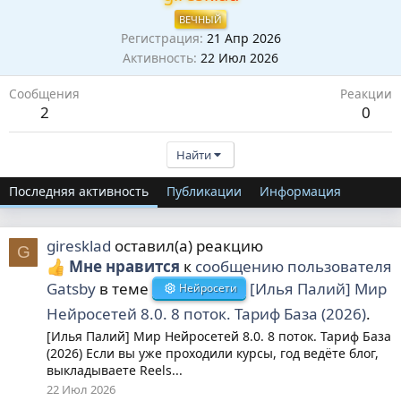
ВЕЧНЫЙ
Регистрация
21 Апр 2026
Активность
22 Июл 2026
Сообщения
Реакции
2
0
Найти
Последняя активность
Публикации
Информация
giresklad
оставил(а) реакцию
G
Мне нравится
к
сообщению пользователя
Gatsby
в теме
[Илья Палий] Мир
Нейросети
Нейросетей 8.0. 8 поток. Тариф База (2026)
.
[Илья Палий] Мир Нейросетей 8.0. 8 поток. Тариф База
(2026) Если вы уже проходили курсы, год ведёте блог,
выкладываете Reels...
22 Июл 2026