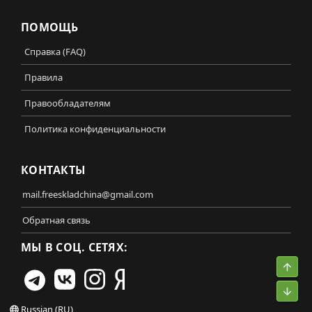
ПОМОЩЬ
Справка (FAQ)
Правила
Правообладателям
Политика конфиденциальности
КОНТАКТЫ
mail.freeskladchina@gmail.com
Обратная связь
МЫ В СОЦ. СЕТЯХ:
Свер
Сниз
Russian (RU)