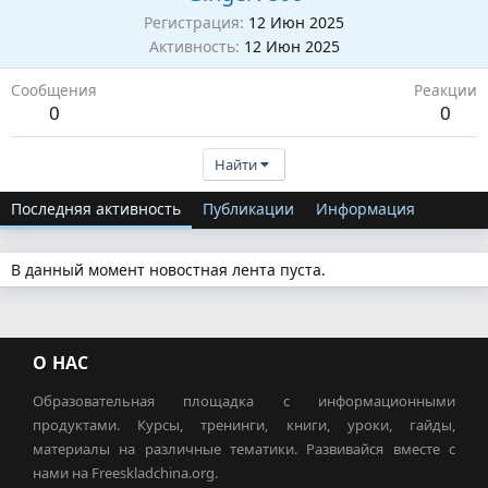
Регистрация
12 Июн 2025
Активность
12 Июн 2025
Сообщения
Реакции
0
0
Найти
Последняя активность
Публикации
Информация
В данный момент новостная лента пуста.
О НАС
Образовательная площадка с информационными
продуктами. Курсы, тренинги, книги, уроки, гайды,
материалы на различные тематики. Развивайся вместе с
нами на Freeskladchina.org.