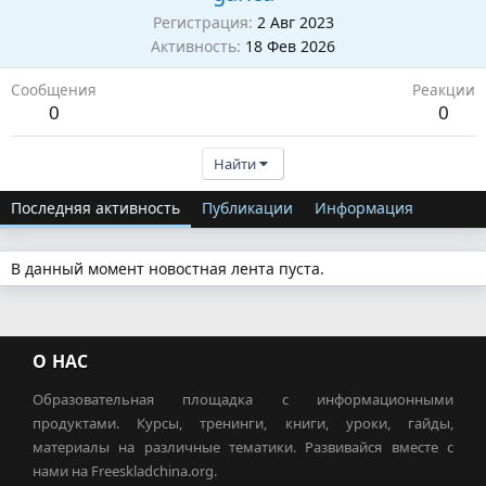
Регистрация
2 Авг 2023
Активность
18 Фев 2026
Сообщения
Реакции
0
0
Найти
Последняя активность
Публикации
Информация
В данный момент новостная лента пуста.
О НАС
Образовательная площадка с информационными
продуктами. Курсы, тренинги, книги, уроки, гайды,
материалы на различные тематики. Развивайся вместе с
нами на Freeskladchina.org.