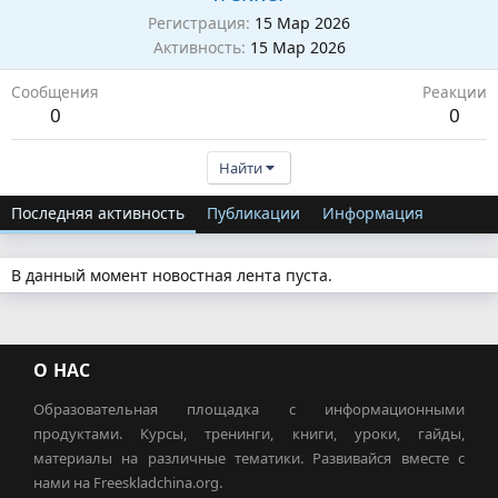
Регистрация
15 Мар 2026
Активность
15 Мар 2026
Сообщения
Реакции
0
0
Найти
Последняя активность
Публикации
Информация
В данный момент новостная лента пуста.
О НАС
Образовательная площадка с информационными
продуктами. Курсы, тренинги, книги, уроки, гайды,
материалы на различные тематики. Развивайся вместе с
нами на Freeskladchina.org.