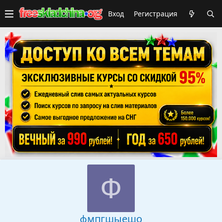
Вход
Регистрация
Ф
фмпгшыешо