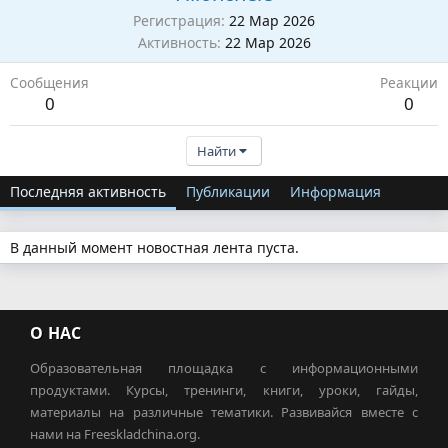
Регистрация
22 Мар 2026
Активность
22 Мар 2026
Сообщения
Реакции
0
0
Найти
Последняя активность
Публикации
Информация
В данный момент новостная лента пуста.
О НАС
Образовательная площадка с информационными
продуктами. Курсы, тренинги, книги, уроки, гайды,
материалы на различные тематики. Развивайся вместе с
нами на Freeskladchina.org.