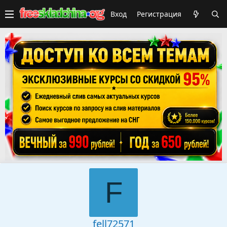
Вход
Регистрация
F
fell72571