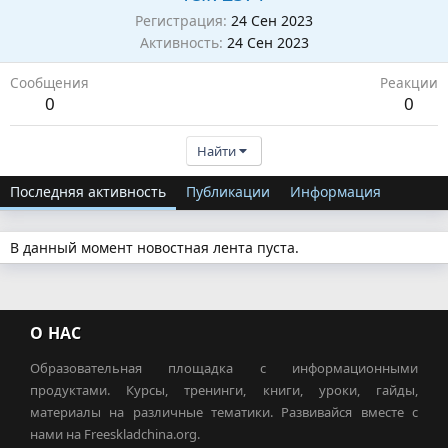
Регистрация
24 Сен 2023
Активность
24 Сен 2023
Сообщения
Реакции
0
0
Найти
Последняя активность
Публикации
Информация
В данный момент новостная лента пуста.
О НАС
Образовательная площадка с информационными
продуктами. Курсы, тренинги, книги, уроки, гайды,
материалы на различные тематики. Развивайся вместе с
нами на Freeskladchina.org.