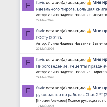
favic
оставил(а) реакцию
Мне н
F
идеального пирога. Большая книга
Автор: Ирина Чадеева Название: Искусств
29 Май 2026
favic
оставил(а) реакцию
Мне н
F
ГОСТу (2017)
.
Автор: Ирина Чадеева Название: Выпечка 
29 Май 2026
favic
оставил(а) реакцию
Мне н
F
Пироговедение. Рецепты празднич
Автор: Ирина Чадеева Название: Пирогове
29 Май 2026
favic
оставил(а) реакцию
Мне н
F
руководство по работе с Chat GPT (20
[Кирилл Алексеев] Полное руководство по ра
19 Май 2026