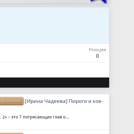
Реакции
0
[Ирина Чадеева] Пироги и кое-
Кулинария
2» – это 7 потрясающих глав о...