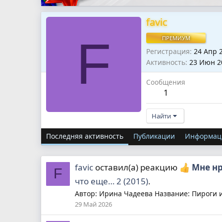
favic
F
ПРЕМИУМ
Регистрация
24 Апр 
Активность
23 Июн 2
Сообщения
1
Найти
Последняя активность
Публикации
Информац
favic
оставил(а) реакцию
Мне н
F
что еще… 2 (2015)
.
Автор: Ирина Чадеева Название: Пироги и 
29 Май 2026