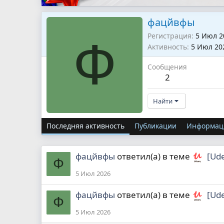
фацйвфы
Регистрация
5 Июл 2
Ф
Активность
5 Июл 20
Сообщения
2
Найти
Последняя активность
Публикации
Информац
фацйвфы
ответил(а) в теме
[Ud
Ф
5 Июл 2026
фацйвфы
ответил(а) в теме
[Ud
Ф
5 Июл 2026