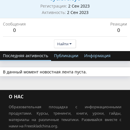
Регистрация
2 Сен 2023
Активность
2 Сен 2023
Сообщения
Реакции
0
0
Найти
Последняя активность
Публикации
Информация
В данный момент новостная лента пуста.
О НАС
Образовательная площадка с информационными
продуктами. Курсы, тренинги, книги, уроки, гайды,
материалы на различные тематики. Развивайся вместе с
нами на Freeskladchina.org.