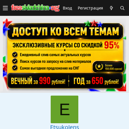
Вход
Регистрация
E
EtsukoJens