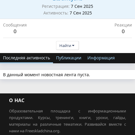
Регистрация
7 Сен 2025
Активность
7 Сен 2025
Сообщения
Реакции
0
0
Найти
Последняя активность
Публикации
Информация
В данный момент новостная лента пуста.
О НАС
Образовательная площадка с информационными
продуктами. Курсы, тренинги, книги, уроки, гайды,
материалы на различные тематики. Развивайся вместе с
нами на Freeskladchina.org.