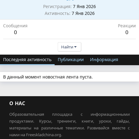
Регистрация
7 Янв 2026
Активность
7 Янв 2026
Сообщения
Реакции
0
0
Найти
Последняя активность
Публикации
Информация
В данный момент новостная лента пуста.
О НАС
Образовательная площадка с информационными
продуктами. Курсы, тренинги, книги, уроки, гайды,
материалы на различные тематики. Развивайся вместе с
нами на Freeskladchina.org.