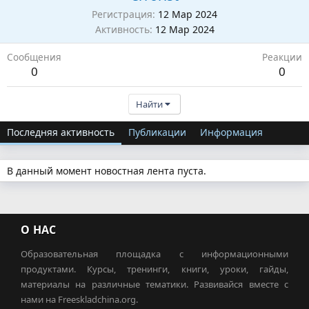
Регистрация
12 Мар 2024
Активность
12 Мар 2024
Сообщения
Реакции
0
0
Найти
Последняя активность
Публикации
Информация
В данный момент новостная лента пуста.
О НАС
Образовательная площадка с информационными
продуктами. Курсы, тренинги, книги, уроки, гайды,
материалы на различные тематики. Развивайся вместе с
нами на Freeskladchina.org.