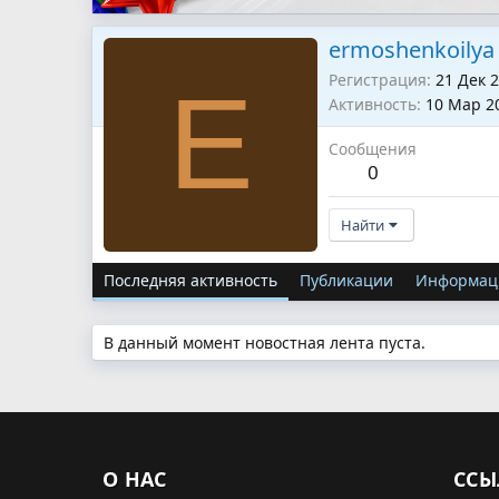
ermoshenkoilya
Регистрация
21 Дек 
E
Активность
10 Мар 2
Сообщения
0
Найти
Последняя активность
Публикации
Информац
В данный момент новостная лента пуста.
О НАС
ССЫ