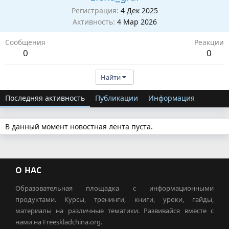
Регистрация
4 Дек 2025
Активность
4 Мар 2026
Сообщения
Реакции
0
0
Найти
Последняя активность
Публикации
Информация
В данный момент новостная лента пуста.
О НАС
Образовательная площадка с информационными
продуктами. Курсы, тренинги, книги, уроки, гайды,
материалы на различные тематики. Развивайся вместе с
нами на Freeskladchina.org.