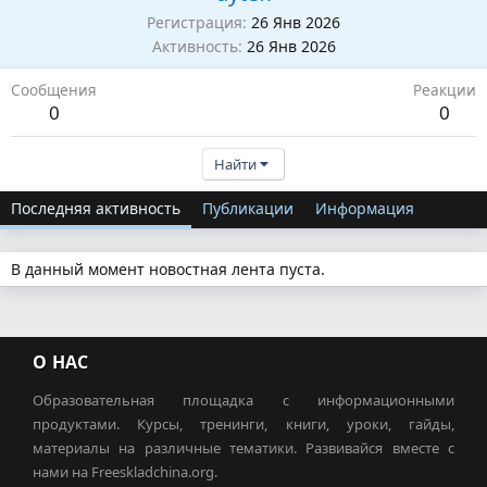
Регистрация
26 Янв 2026
Активность
26 Янв 2026
Сообщения
Реакции
0
0
Найти
Последняя активность
Публикации
Информация
В данный момент новостная лента пуста.
О НАС
Образовательная площадка с информационными
продуктами. Курсы, тренинги, книги, уроки, гайды,
материалы на различные тематики. Развивайся вместе с
нами на Freeskladchina.org.