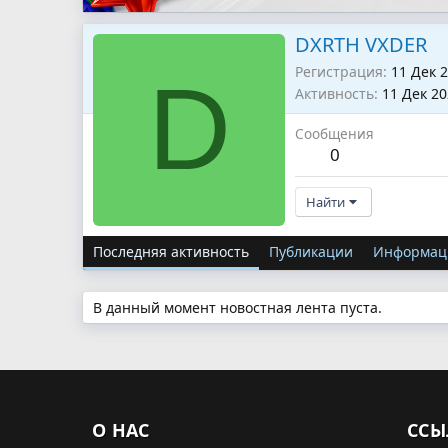
DXRTH VXDER
Регистрация
11 Дек 
D
Активность
11 Дек 2
Сообщения
0
Найти
Последняя активность
Публикации
Информац
В данный момент новостная лента пуста.
О НАС
ССЫ