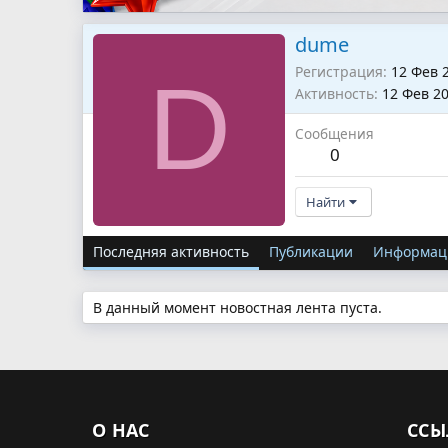
dume
Регистрация
12 Фев 
D
Активность
12 Фев 2
Сообщения
0
Найти
Последняя активность
Публикации
Информац
В данный момент новостная лента пуста.
О НАС
ССЫ