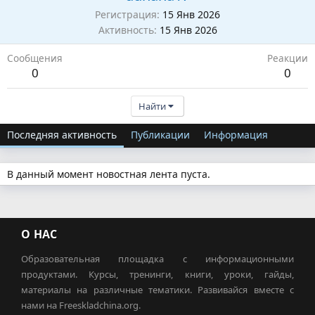
Регистрация
15 Янв 2026
Активность
15 Янв 2026
Сообщения
Реакции
0
0
Найти
Последняя активность
Публикации
Информация
В данный момент новостная лента пуста.
О НАС
Образовательная площадка с информационными
продуктами. Курсы, тренинги, книги, уроки, гайды,
материалы на различные тематики. Развивайся вместе с
нами на Freeskladchina.org.