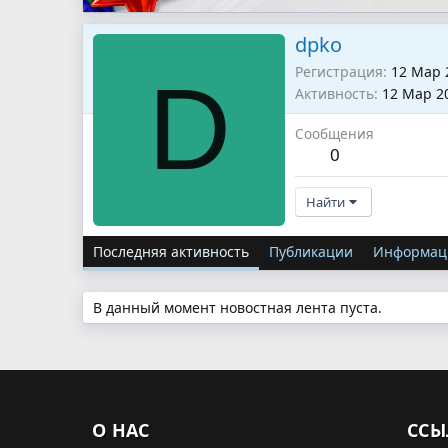
dpko
Регистрация
12 Мар 
D
Активность
12 Мар 2
Сообщения
0
Найти
Последняя активность
Публикации
Информац
В данный момент новостная лента пуста.
О НАС
ССЫ