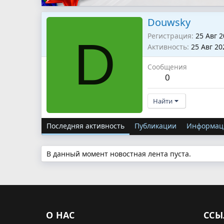
Douwsky
Регистрация
25 Авг 
D
Активность
25 Авг 20
Сообщения
0
Найти
Последняя активность
Публикации
Информац
В данный момент новостная лента пуста.
О НАС
ССЫ