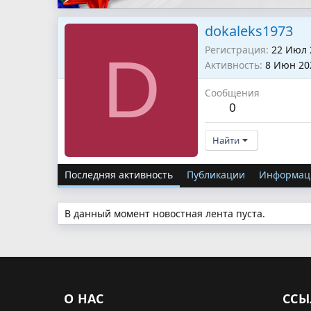
dokaleks1973
Регистрация
22 Июл 
D
Активность
8 Июн 20
Сообщения
0
Найти
Последняя активность
Публикации
Информац
В данный момент новостная лента пуста.
О НАС
ССЫ