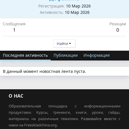
Регистрация
10 Мар 2026
Активность
10 Мар 2026
Сообщения
Реакции
1
0
Найти
Последняя активность
Публикации
Информация
В данный момент новостная лента пуста.
О НАС
Образовательная площадка с информационными
продуктами. Курсы, тренинги, книги, уроки, гайды,
материалы на различные тематики. Развивайся вместе с
нами на Freeskladchina.org.