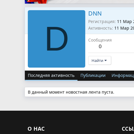
DNN
Регистрация
11 Мар 
D
Активность
11 Мар 2
Сообщения
0
Найти
Последняя активность
Публикации
Информац
В данный момент новостная лента пуста.
О НАС
ССЫ