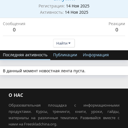
Регистрация
14 Ноя 2025
Активность
14 Ноя 2025
Сообщения
Реакции
0
0
Найти
Последняя активность
Публикации
Информация
В данный момент новостная лента пуста.
О НАС
Образовательная площадка с информационными
продуктами. Курсы, тренинги, книги, уроки, гайды,
материалы на различные тематики. Развивайся вместе с
нами на Freeskladchina.org.