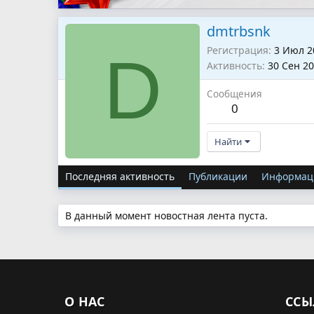
dmtrbsnk
Регистрация
3 Июл 2
D
Активность
30 Сен 2
Сообщения
0
Найти
Последняя активность
Публикации
Информац
В данный момент новостная лента пуста.
О НАС
ССЫ